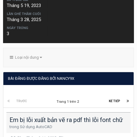
Tháng 5 19, 2023
LẦN GHÉ THĂM CUỐI
Tháng 3 28, 2025
NGÀY TRÚNG
3
Loại nội dung
BÀI ĐĂNG ĐƯỢC ĐĂNG BỞI NANCY9X
TRƯỚC
KẾ TIẾP
Trang 1 trên 2
Em bị lỗi xuất bản vẽ ra pdf thì lỗi font chữ
trong
Sử dụng AutoCAD