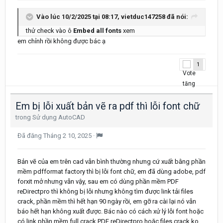
Vào lúc 10/2/2025 tại 08:17,
vietduc147258
đã nói:
thử check vào ô
Embed all fonts
xem
em chỉnh rồi không được bác ạ
1
Em bị lỗi xuất bản vẽ ra pdf thì lỗi font chữ
trong
Sử dụng AutoCAD
Đã đăng
Tháng 2 10, 2025
·
Bản vẽ của em trên cad vẫn bình thường nhưng cứ xuất bằng phần
mềm pdfformat factory thì bị lỗi font chữ, em đã dùng adobe, pdf
forxit mở nhưng vẫn vậy, sau em có dùng phần mềm PDF
reDirectpro thì không bị lỗi nhưng không tìm được link tải files
crack, phần mềm thì hết hạn 90 ngày rồi, em gỡ ra cài lại nó vẫn
báo hết hạn không xuất được. Bác nào có cách xử lý lỗi font hoặc
có link phần mềm full crack PDF reDirectpro hoặc files crack ko