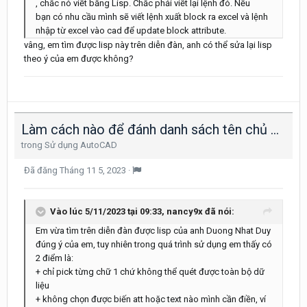
, chắc nó viết bằng Lisp. Chắc phải viết lại lệnh đó. Nếu
bạn có nhu cầu mình sẽ viết lệnh xuất block ra excel và lệnh
nhập từ excel vào cad để update block attribute.
vâng, em tìm được lisp này trên diễn đàn, anh có thể sửa lại lisp
theo ý của em được không?
Làm cách nào để đánh danh sách tên chủ đầu tư và địa chỉ vào khung bản vẽ nhanh nhất
trong
Sử dụng AutoCAD
Đã đăng
Tháng 11 5, 2023
·
Vào lúc 5/11/2023 tại 09:33,
nancy9x
đã nói:
Em vừa tìm trên diễn đàn được lisp của anh Duong Nhat Duy
đúng ý của em, tuy nhiên trong quá trình sử dụng em thấy có
2 điểm là:
+ chỉ pick từng chữ 1 chứ không thể quét được toàn bộ dữ
liệu
+ không chọn được biến att hoặc text nào mình cần điền, ví