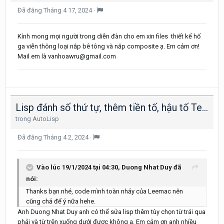
Đã đăng
Tháng 4 17, 2024
·
Kính mong mọi người trong diễn đàn cho em xin files thiết kế hố
ga viễn thông loại nắp bê tông và nắp composite ạ. Em cảm ơn!
Mail em là vanhoawru@gmail.com
Lisp đánh số thứ tự, thêm tiền tố, hậu tố Text, Block Att, Dim
trong
AutoLisp
Đã đăng
Tháng 4 2, 2024
·
Vào lúc 19/1/2024 tại 04:30,
Duong Nhat Duy
đã
nói:
Thanks bạn nhé, code mình toàn nhảy của Leemac nên
cũng chả để ý nữa hehe.
Anh Duong Nhat Duy anh có thể sửa lisp thêm tùy chọn từ trái qua
phải và từ trên xuống dưới được không ạ. Em cảm ơn anh nhiều