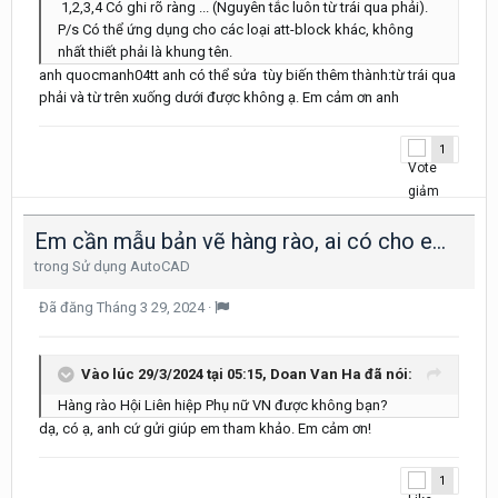
1,2,3,4 Có ghi rõ ràng ... (Nguyên tắc luôn từ trái qua phải).
P/s Có thể ứng dụng cho các loại att-block khác, không
nhất thiết phải là khung tên.
anh quocmanh04tt anh có thể sửa tùy biến thêm thành:từ trái qua
phải và từ trên xuống dưới được không ạ. Em cảm ơn anh
1
Em cần mẫu bản vẽ hàng rào, ai có cho em xin với ạ
trong
Sử dụng AutoCAD
Đã đăng
Tháng 3 29, 2024
·
Vào lúc 29/3/2024 tại 05:15,
Doan Van Ha
đã nói:
Hàng rào Hội Liên hiệp Phụ nữ VN được không bạn?
dạ, có ạ, anh cứ gửi giúp em tham khảo. Em cảm ơn!
1