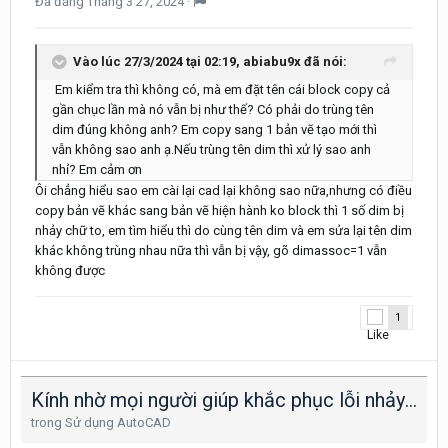
Đã đăng
Tháng 3 27, 2024
·
Vào lúc 27/3/2024 tại 02:19,
abiabu9x
đã nói:
Em kiểm tra thì không có, mà em đặt tên cái block copy cả
gần chục lần mà nó vẫn bị như thế? Có phải do trùng tên
dim đúng không anh? Em copy sang 1 bản vẽ tạo mới thì
vẫn không sao anh ạ.Nếu trùng tên dim thì xử lý sao anh
nhỉ? Em cảm ơn
Ôi chẳng hiểu sao em cài lại cad lại không sao nữa,nhưng có điều
copy bản vẽ khác sang bản vẽ hiện hành ko block thì 1 số dim bị
nhảy chữ to, em tìm hiểu thì do cùng tên dim và em sửa lại tên dim
khác không trùng nhau nữa thì vẫn bị vậy, gõ dimassoc=1 vẫn
không được
1
Kính nhờ mọi người giúp khắc phục lỗi nhảy kích thước chữ khi block đôi tượng
trong
Sử dụng AutoCAD