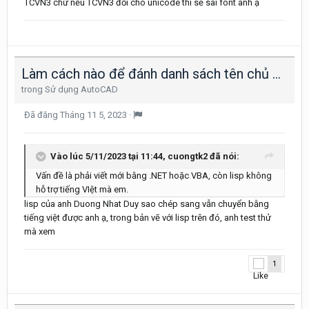
TCVN3 chứ nếu TCVN3 đổi cho unicode thì sẽ sai font anh ạ
Làm cách nào để đánh danh sách tên chủ đầu tư và địa chỉ vào khung bản vẽ nhanh nhất
trong
Sử dụng AutoCAD
Đã đăng
Tháng 11 5, 2023
·
Vào lúc 5/11/2023 tại 11:44,
cuongtk2
đã nói:
Vấn đề là phải viết mới bằng .NET hoặc VBA, còn lisp không
hỗ trợ tiếng VIệt mà em.
lisp của anh Duong Nhat Duy sao chép sang vẫn chuyển bằng
tiếng việt được anh ạ, trong bản vẽ với lisp trên đó, anh test thử
mà xem
1