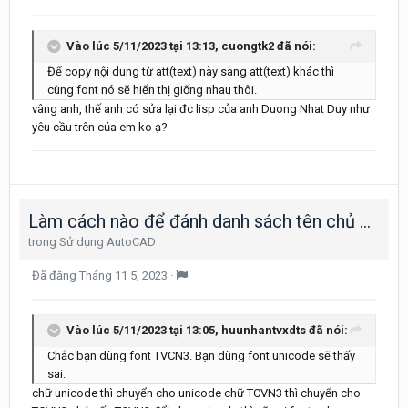
Vào lúc 5/11/2023 tại 13:13,
cuongtk2
đã nói:
Để copy nội dung từ att(text) này sang att(text) khác thì
cùng font nó sẽ hiển thị giống nhau thôi.
vâng anh, thế anh có sửa lại đc lisp của anh Duong Nhat Duy như
yêu cầu trên của em ko ạ?
Làm cách nào để đánh danh sách tên chủ đầu tư và địa chỉ vào khung bản vẽ nhanh nhất
trong
Sử dụng AutoCAD
Đã đăng
Tháng 11 5, 2023
·
Vào lúc 5/11/2023 tại 13:05,
huunhantvxdts
đã nói:
Chắc bạn dùng font TVCN3. Bạn dùng font unicode sẽ thấy
sai.
chữ unicode thì chuyển cho unicode chữ TCVN3 thì chuyển cho