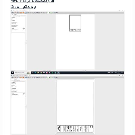
MPL 1-12(01Dec2023).rar
Drawing3.dwg