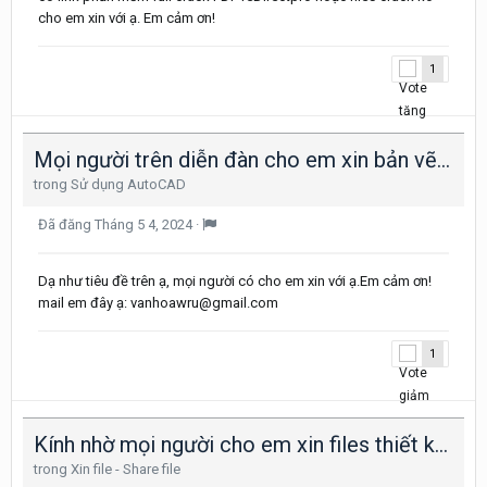
cho em xin với ạ. Em cảm ơn!
1
Mọi người trên diễn đàn cho em xin bản vẽ chi tiết các loại hố ga, tuynel Viễn Thông với ạ
trong
Sử dụng AutoCAD
Đã đăng
Tháng 5 4, 2024
·
Dạ như tiêu đề trên ạ, mọi người có cho em xin với ạ.Em cảm ơn!
mail em đây ạ: vanhoawru@gmail.com
1
Kính nhờ mọi người cho em xin files thiết kế hố ga viễn thông loại nắp bê tông và composite ạ
trong
Xin file - Share file