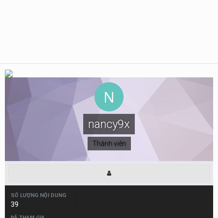
nancy9x
Thành viên
SỐ LƯỢNG NỘI DUNG
39
ĐÃ THAM GIA