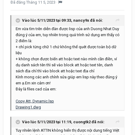
Đã đăng
Tháng 11 5, 2023
·
Vào lúc 5/11/2023 tại 09:33,
nancy9x
đã nói:
Em vừa tìm trên diễn đàn được lisp của anh Duong Nhat Duy
đúng ý của em, tuy nhiên trong quá trình sử dụng em thấy có
2 điểm là:
+ chỉ pick từng chữ 1 chứ không thể quét được toàn bộ dữ
liệu
+ không chọn được biến att hoặc text nào mình cần điền, ví
dụ danh sách tên thì sẽ vào block att hoặc text tên, danh
sách địa chỉ thì vào block att hoặc text địa chỉ
Kính mong các anh chỉnh sửa giúp em lisp này theo đúng ý
em ạ.Em xin cảm ơn!
Đây là files cad của em:
Copy Att, Dynamic.lsp
Drawing1.dwg
Vào lúc 5/11/2023 tại 11:19,
cuongtk2
đã nói:
Tuy
nhiên lệnh ATTIN không hiển thị được nội dung tiếng Việt