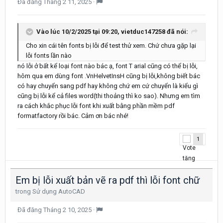
Đã đăng
Tháng 2 11, 2025
·
Vào lúc 10/2/2025 tại 09:20,
vietduc147258
đã nói:
Cho xin cái tên fonts bị lỗi để test thử xem. Chứ
chưa gặp lại
lỗi fonts lần nào
nó lỗi ở bất kể loại font nào bác ạ, font T arial cũng có thể bị lỗi,
hôm qua em dùng font .VnHelvetInsH cũng bị lỗi,không biết bác
có hay chuyển sang pdf hay không chứ em cứ chuyển là kiểu gì
cũng bị lỗi kể cả files word(thi thoảng thì ko sao). Nhưng em tìm
ra cách khắc phục lỗi font khi xuất bằng phần mềm pdf
formatfactory rồi bác. Cảm ơn bác nhé!
1
Em bị lỗi xuất bản vẽ ra pdf thì lỗi font chữ
trong
Sử dụng AutoCAD
Đã đăng
Tháng 2 10, 2025
·