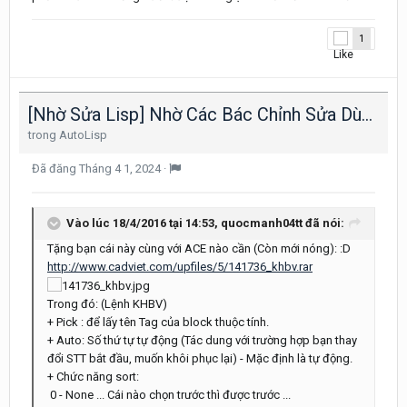
1
[Nhờ Sửa Lisp] Nhờ Các Bác Chỉnh Sửa Dùm Lisp Đánh Số Bv Tự Động Block Att
trong
AutoLisp
Đã đăng
Tháng 4 1, 2024
·
Vào lúc 18/4/2016 tại 14:53,
quocmanh04tt
đã nói:
Tặng bạn cái này cùng với ACE nào cần (Còn mới nóng): :D
http://www.cadviet.com/upfiles/5/141736_khbv.rar
Trong đó: (Lệnh KHBV)
+ Pick : để lấy tên Tag của block thuộc tính.
+ Auto: Số thứ tự tự động (Tác dung với trường hợp bạn thay
đổi STT bắt đầu, muốn khôi phục lại) - Mặc định là tự động.
+ Chức năng sort:
0 - None ... Cái nào chọn trước thì được trước ...