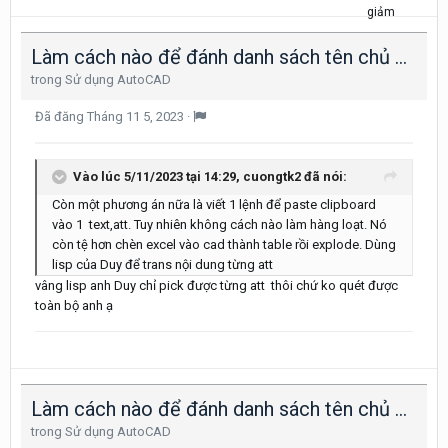
Làm cách nào để đánh danh sách tên chủ đầu tư và địa chỉ vào khung bản vẽ nhanh nhất
trong
Sử dụng AutoCAD
Đã đăng
Tháng 11 5, 2023
·
Vào lúc 5/11/2023 tại 14:29,
cuongtk2
đã nói:
Còn một phương án nữa là viết 1 lệnh để paste clipboard
vào 1 text,att. Tuy nhiên không cách nào làm hàng loạt. Nó
còn tệ hơn chèn excel vào cad thành table rồi explode. Dùng
lisp của Duy để trans nội dung từng att
vâng lisp anh Duy chỉ pick được từng att thôi chứ ko quét được
toàn bộ anh ạ
Làm cách nào để đánh danh sách tên chủ đầu tư và địa chỉ vào khung bản vẽ nhanh nhất
trong
Sử dụng AutoCAD