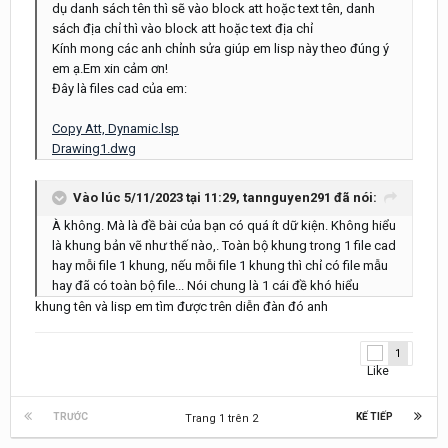
dụ danh sách tên thì sẽ vào block att hoặc text tên, danh
sách địa chỉ thì vào block att hoặc text địa chỉ
Kính mong các anh chỉnh sửa giúp em lisp này theo đúng ý
em ạ.Em xin cảm ơn!
Đây là files cad của em:
Copy Att, Dynamic.lsp
Drawing1.dwg
Vào lúc 5/11/2023 tại 11:29,
tannguyen291
đã nói:
À không. Mà là đề bài của bạn có quá ít dữ kiện. Không hiểu
là khung bản vẽ như thế nào,. Toàn bộ khung trong 1 file cad
hay mỗi file 1 khung, nếu mỗi file 1 khung thì chỉ có file mẫu
hay đã có toàn bộ file... Nói chung là 1 cái đề khó hiểu
khung tên và lisp em tìm được trên diễn đàn đó anh
1
TRƯỚC
KẾ TIẾP
Trang 1 trên 2