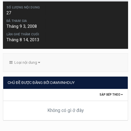
SỐ LƯỢNG NỘI DUNG
27
ĐÃ THAM GIA
Tháng 9 3, 2008
LẦN GHÉ THĂM CUỐI
Tháng 8 14, 2013
Loại nội dung
CHỦ ĐỀ ĐƯỢC ĐĂNG BỞI DAMVINHDUY
SẮP XẾP THEO
Không có gì ở đây