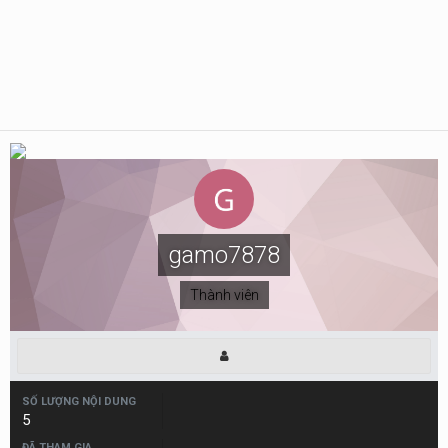
gamo7878
Thành viên
SỐ LƯỢNG NỘI DUNG
5
ĐÃ THAM GIA