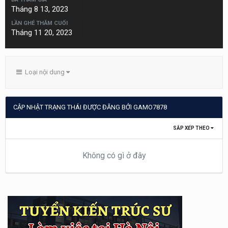
Tháng 8 13, 2023
LẦN GHÉ THĂM CUỐI
Tháng 11 20, 2023
Loại nội dung
CẬP NHẬT TRẠNG THÁI ĐƯỢC ĐĂNG BỞI GAMO7878
SẮP XẾP THEO
Không có gì ở đây