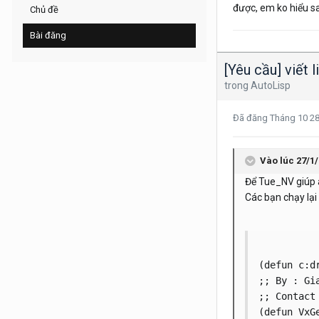
được, em ko hiểu s
Chủ đề
Bài đăng
[Yêu cầu] viết 
trong
AutoLisp
Đã đăng
Tháng 10 2
Vào lúc 27/1/
Để Tue_NV giúp 
Các bạn chạy lại
(defun c:d
;; By : Gi
;; Contact
(defun VxGe