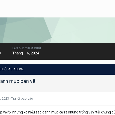
LẦN GHÉ THĂM CUỐI
3
Tháng 1 6, 2024
 BỞI ABIABU92
danh mục bản vẽ
8, 2023
·
Trả lời báo cáo
lisp về rồi nhưng ko hiểu sao danh mục cứ ra khung trống vậy?tải khun