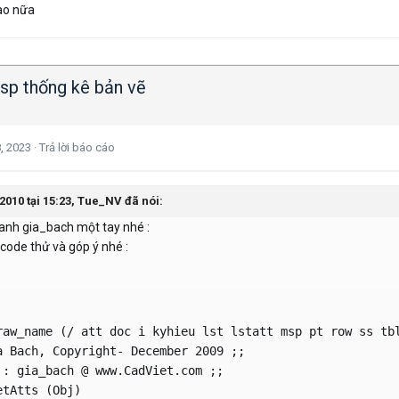
ao nữa
lisp thống kê bản vẽ
8, 2023
·
Trả lời báo cáo
2010 tại 15:23,
Tue_NV
đã nói:
anh gia_bach một tay nhé :
 code thử và góp ý nhé :
raw_name (/ att doc i kyhieu lst lstatt msp pt row ss tbl
a Bach, Copyright- December 2009 ;;

 : gia_bach @ www.CadViet.com ;;

tAtts (Obj)
