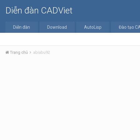
Diễn đàn CADViet
Diễn đàn
Download
AutoLisp
Đào tạo C
Trang chủ
abiabu92