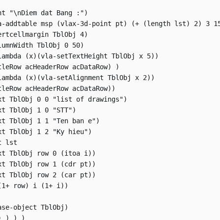
nt "\nDiem dat Bang :")

a-addtable msp (vlax-3d-point pt) (+ (length lst) 2) 3 15
ertcellmargin TblObj 4)

lumnWidth TblObj 0 50)

lambda (x)(vla-setTextHeight TblObj x 5))

tleRow acHeaderRow acDataRow) )

lambda (x)(vla-setAlignment TblObj x 2))

tleRow acHeaderRow acDataRow))

xt TblObj 0 0 "list of drawings") 

xt TblObj 1 0 "STT")

xt TblObj 1 1 "Ten ban e")

xt TblObj 1 2 "Ky hieu")

 lst

xt TblObj row 0 (itoa i))

xt TblObj row 1 (cdr pt))

xt TblObj row 2 (car pt))

1+ row) i (1+ i))

se-object TblObj)

 ) ) )
