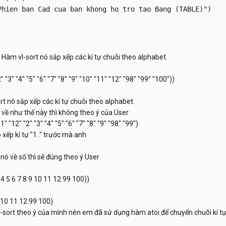
Phien ban Cad cua ban khong ho tro tao Bang (TABLE)")

Hàm vl-sort nó sắp xếp các kí tự chuỗi theo alphabet.
"2" "3" "4" "5" "6" "7" "8" "9" "10" "11" "12" "98" "99" "100"))
rt nó sắp xếp các kí tự chuỗi theo alphabet.
ả về như thế này thì không theo ý của User
1" "12" "2" "3" "4" "5" "6" "7" "8" "9" "98" "99")
 xếp kí tự "1.." trước mà anh
 nó về số thì sẽ đúng theo ý User
3 4 5 6 7 8 9 10 11 12 99 100))
9 10 11 12 99 100)
vl-sort theo ý của mình nên em đã sử dụng hàm atoi để chuyển chuõi kí t