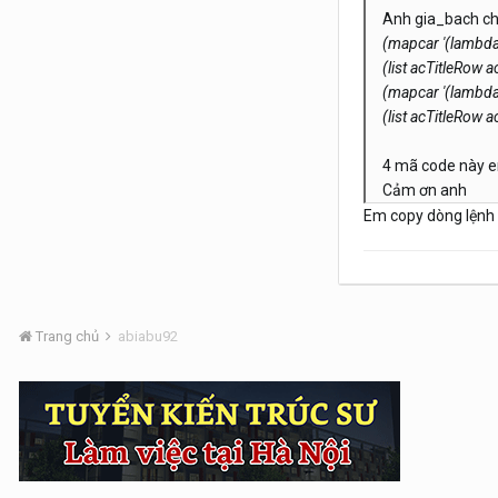
Anh gia_bach ch
(mapcar '(lambda 
(list acTitleRow
(mapcar '(lambda 
(list acTitleRow
4 mã code này em
Cảm ơn anh
Em copy dòng lệnh c
Trang chủ
abiabu92