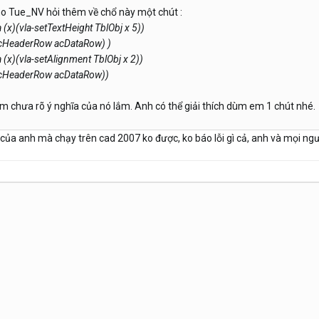
o Tue_NV hỏi thêm về chổ này một chút :
(x)(vla-setTextHeight TblObj x 5))
 acHeaderRow acDataRow) )
(x)(vla-setAlignment TblObj x 2))
 acHeaderRow acDataRow))
 chưa rõ ý nghĩa của nó lắm. Anh có thể giải thích dùm em 1 chút nhé.
ủa anh mà chạy trên cad 2007 ko được, ko báo lỗi gì cả, anh và mọi người