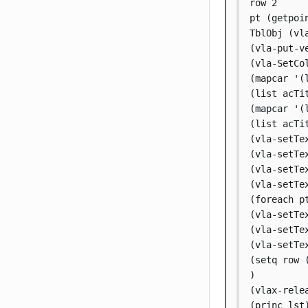
row 2

pt (getpoi
TblObj (vl
(vla-put-v
(vla-SetCo
(mapcar '(
(list acTi
(mapcar '(
(list acTi
(vla-setTe
(vla-setTe
(vla-setTe
(vla-setTe
(foreach pt
(vla-setTe
(vla-setTe
(vla-setTe
(setq row (
)

(vlax-relea
(princ lst)