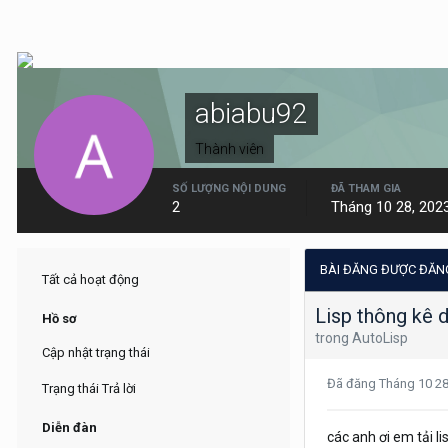
abiabu92
Thành viên
SỐ LƯỢNG NỘI DUNG
ĐÃ THAM GIA
2
Tháng 10 28, 202
BÀI ĐĂNG ĐƯỢC ĐĂNG
Tất cả hoạt động
Lisp thông kê 
Hồ sơ
trong
AutoLisp
Cập nhật trạng thái
Đã đăng
Tháng 10 2
Trạng thái Trả lời
Diễn đàn
các anh ơi em tải 