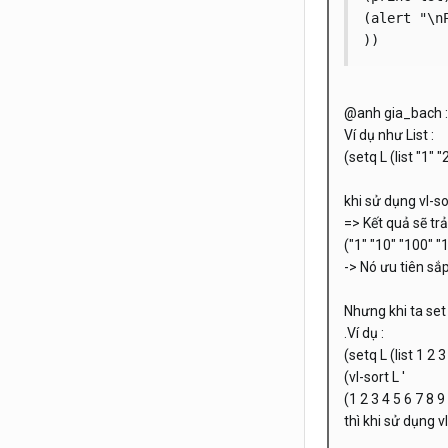
(alert "\n
@anh gia_bach : 
Ví dụ như List :
(setq L (list "1" 
khi sử dụng vl-so
=> Kết quả sẽ tr
("1" "10" "100" "1
-> Nó ưu tiên sắp
Nhưng khi ta set
.Ví dụ :
(setq L (list 1 2 
(vl-sort L '
(1 2 3 4 5 6 7 8 
thì khi sử dụng 