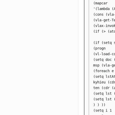
(mapcar

'(lambda (A
(cons (vla
(vla-get-Te
(vlax-invo
(if (> (at
(if (setq 
(progn

(vl-load-co
(setq doc 
msp (vla-g
(foreach e
(setq lstA
kyhieu (cd
ten (cdr (
(setq lst 
(setq lst 
) ) ))

(setq i 1
