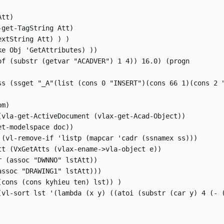
tt)

-get-TagString Att)

xtString Att) ) )

ke Obj 'GetAttributes) ))

of (substr (getvar "ACADVER") 1 4)) 16.0) (progn

ss (ssget "_A"(list (cons 0 "INSERT")(cons 66 1)(cons 2 "
m)

(vla-get-ActiveDocument (vlax-get-Acad-Object))

et-modelspace doc))

 (vl-remove-if 'listp (mapcar 'cadr (ssnamex ss)))

tt (VxGetAtts (vlax-ename->vla-object e))

r (assoc "DWNNO" lstAtt))

assoc "DRAWING1" lstAtt)))

(cons (cons kyhieu ten) lst)) )

(vl-sort lst '(lambda (x y) ((atoi (substr (car y) 4 (- (