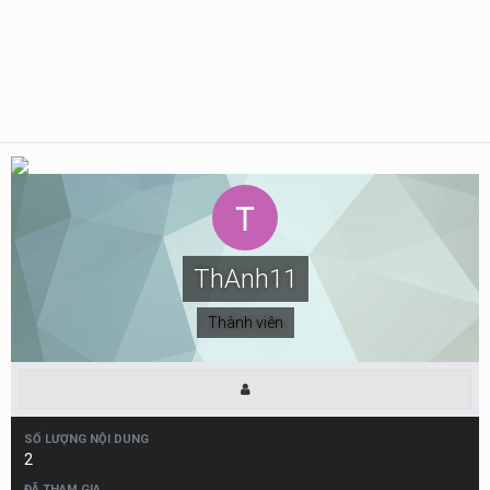
ThAnh11
Thành viên
SỐ LƯỢNG NỘI DUNG
2
ĐÃ THAM GIA