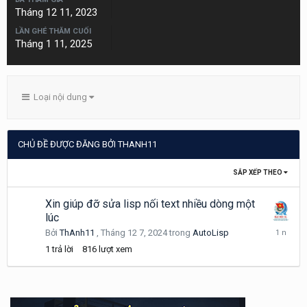
Tháng 12 11, 2023
LẦN GHÉ THĂM CUỐI
Tháng 1 11, 2025
Loại nội dung
CHỦ ĐỀ ĐƯỢC ĐĂNG BỞI THANH11
SẮP XẾP THEO
Xin giúp đỡ sửa lisp nối text nhiều dòng một
lúc
Tháng
Bởi
ThAnh11
,
Tháng 12 7, 2024
trong
AutoLisp
12
1
trả lời
816
lượt xem
7,
2024