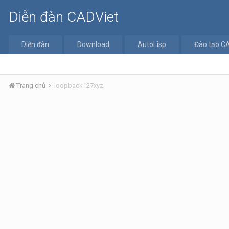
Diễn đàn CADViet
Diễn đàn
Download
AutoLisp
Đào tạo C
Trang chủ
loopback127xyz