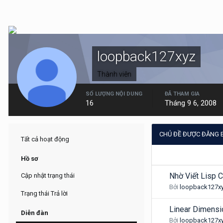
loopback127xyz
Thành viên
SỐ LƯỢNG NỘI DUNG
ĐÃ THAM GIA
16
Tháng 9 6, 2008
CHỦ ĐỀ ĐƯỢC ĐĂNG 
Tất cả hoạt động
Hồ sơ
Nhờ Viết Lisp 
Cập nhật trạng thái
Bởi
loopback127x
Trạng thái Trả lời
Linear Dimensi
Diễn đàn
Bởi
loopback127x