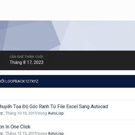
LẦN GHÉ THĂM CUỐI
Tháng 8 17, 2023
BỞI LOOPBACK127XYZ
Chuyển Tọa Độ Góc Ranh Từ File Excel Sang Autocad
yz
,
Tháng 10 19, 2015
trong
AutoLisp
on In One Click
yz
,
Tháng 12 15, 2015
trong
AutoLisp