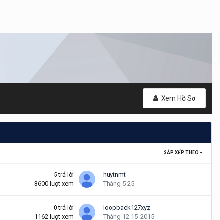
Xem Hồ Sơ
SẮP XẾP THEO
5
trả lời
huytnmt
3600
lượt xem
Tháng 5 25
0
trả lời
loopback127xyz
1162
lượt xem
Tháng 12 15, 2015