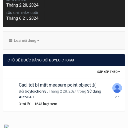
Tháng 2 28, 2024
LẦN GHÉ THĂM CUỐI
Tháng 6 21, 2024
Loại nội dung
CHỦ ĐỀ ĐƯỢC ĐĂNG BỞI BOYLOICHOI98
SẮP XẾP THEO
Cad, tdt bị mất measure point object :((
Bởi
boyloichoi98
,
Tháng 2 28, 2024
trong
Sử dụng
Tháng
AutoCAD
2
3
trả lời
1643
lượt xem
29,
2024