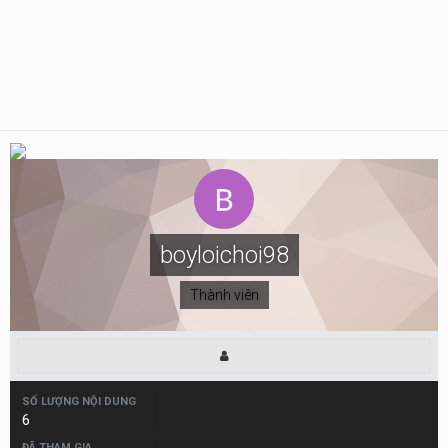
boyloichoi98
Thành viên
SỐ LƯỢNG NỘI DUNG
6
ĐÃ THAM GIA