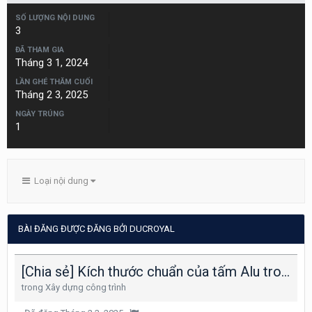
SỐ LƯỢNG NỘI DUNG
3
ĐÃ THAM GIA
Tháng 3 1, 2024
LẦN GHÉ THĂM CUỐI
Tháng 2 3, 2025
NGÀY TRÚNG
1
Loại nội dung
BÀI ĐĂNG ĐƯỢC ĐĂNG BỞI DUCROYAL
[Chia sẻ] Kích thước chuẩn của tấm Alu trong xây dựng
trong
Xây dựng công trình