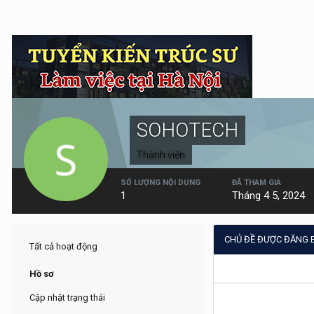
SOHOTECH
Thành viên
SỐ LƯỢNG NỘI DUNG
ĐÃ THAM GIA
1
Tháng 4 5, 2024
CHỦ ĐỀ ĐƯỢC ĐĂNG 
Tất cả hoạt động
Hồ sơ
Cập nhật trạng thái