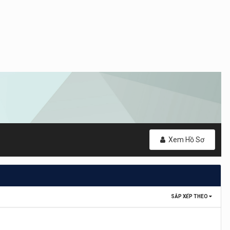
Xem Hồ Sơ
SẮP XẾP THEO