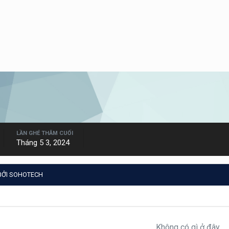
LẦN GHÉ THĂM CUỐI
Tháng 5 3, 2024
BỞI SOHOTECH
Không có gì ở đây