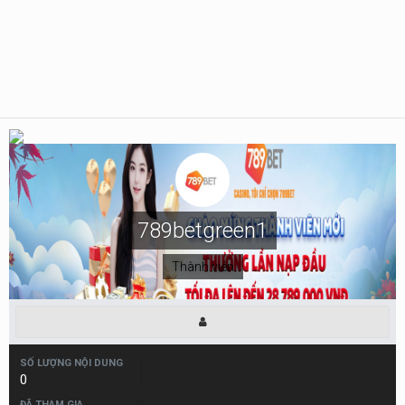
789betgreen1
Thành viên
SỐ LƯỢNG NỘI DUNG
0
ĐÃ THAM GIA