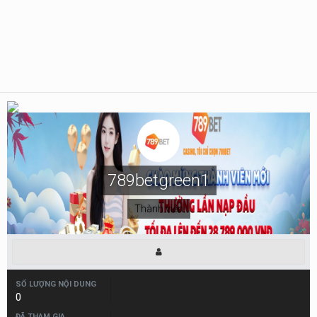
789betgreen1
Thành viên
SỐ LƯỢNG NỘI DUNG
0
ĐÃ THAM GIA