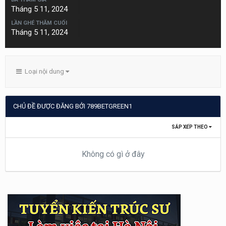
Tháng 5 11, 2024
LẦN GHÉ THĂM CUỐI
Tháng 5 11, 2024
Loại nội dung
CHỦ ĐỀ ĐƯỢC ĐĂNG BỞI 789BETGREEN1
SẮP XẾP THEO
Không có gì ở đây