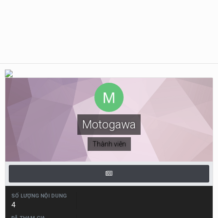
Motogawa
Thành viên
SỐ LƯỢNG NỘI DUNG
4