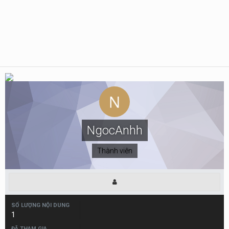
NgocAnhh
Thành viên
SỐ LƯỢNG NỘI DUNG
1
ĐÃ THAM GIA