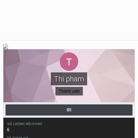
Thi pham
Thành viên
SỐ LƯỢNG NỘI DUNG
6