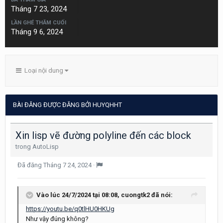
Tháng 7 23, 2024
LẦN GHÉ THĂM CUỐI
Tháng 9 6, 2024
Loại nội dung
BÀI ĐĂNG ĐƯỢC ĐĂNG BỞI HUYQHHT
Xin lisp vẽ đường polyline đến các block
trong
AutoLisp
Đã đăng
Tháng 7 24, 2024
·
Vào lúc 24/7/2024 tại 08:08,
cuongtk2
đã nói:
https://youtu.be/q0tlHU0HKUg
Như vậy đúng không?