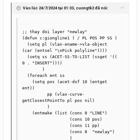
Vào lúc 24/7/2024 tại 01:33,
cuongtk2
đã nói:
;; thay doi layer "newlay"

(defun c:giongline1 ( / PL POS PP SS )

  (setq pl (vlax-ename->vla-object 
(car (entsel "\nPick polyline"))))

  (setq ss (ACET-SS-TO-LIST (ssget '(( 
0 . "INSERT"))))

        )

  (foreach ent ss

    (setq pos (acet-dxf 10 (entget 
ent))

          pp (vlax-curve-
getClosestPointTo pl pos nil)

          )

    (entmake (list (cons 0 "LINE")

                   (cons 10 pos)

                   (cons 11 pp)

                   (cons 8  "newlay")

                   )
