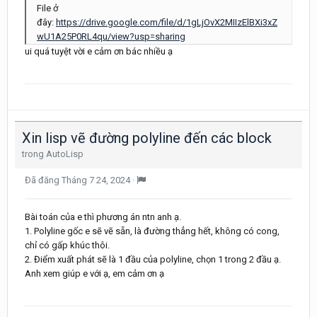
File ở
đây:
https://drive.google.com/file/d/1gLjOvX2MIIzElBXi3xZ
wU1A25P0RL4qu/view?usp=sharing
ui quá tuyệt vời e cảm ơn bác nhiều ạ
Xin lisp vẽ đường polyline đến các block
trong
AutoLisp
Đã đăng
Tháng 7 24, 2024
·
Bài toán của e thì phương án ntn anh ạ.
1. Polyline gốc e sẽ vẽ sẵn, là đường thẳng hết, không có cong,
chỉ có gấp khúc thôi.
2. Điểm xuất phát sẽ là 1 đầu của polyline, chọn 1 trong 2 đầu ạ.
Anh xem giúp e với ạ, em cảm ơn ạ