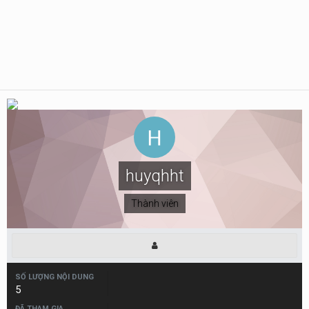
huyqhht
Thành viên
SỐ LƯỢNG NỘI DUNG
5
ĐÃ THAM GIA