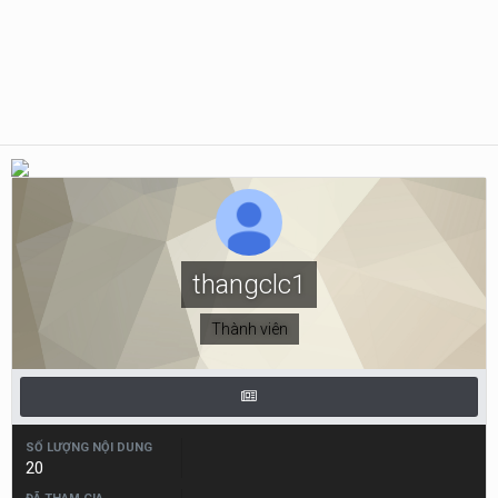
thangclc1
Thành viên
SỐ LƯỢNG NỘI DUNG
20