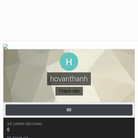
hovanthanh
Thành viên
SỐ LƯỢNG NỘI DUNG
0