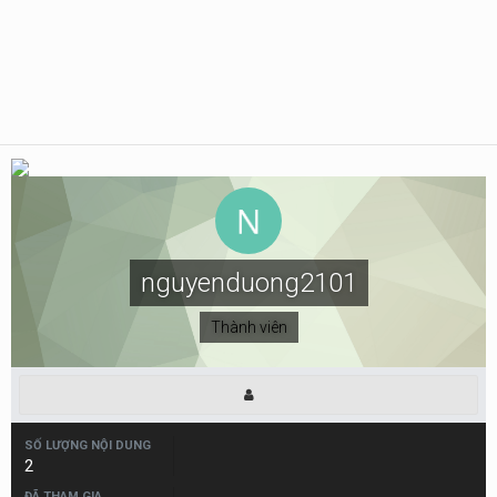
nguyenduong2101
Thành viên
SỐ LƯỢNG NỘI DUNG
2
ĐÃ THAM GIA