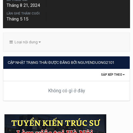
Tháng 8 21, 2024
LẦN GHÉ THĂM CUỐI
Tháng 5 15
Loại nội dung
CẬP NHẬT TRẠNG THÁI ĐƯỢC ĐĂNG BỞI NGUYENDUONG2101
SẮP XẾP THEO
Không có gì ở đây