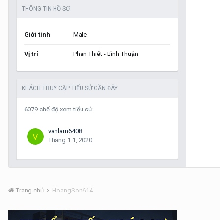
THÔNG TIN HỒ SƠ
Giới tính
Male
Vị trí
Phan Thiết - Bình Thuận
KHÁCH TRUY CẬP TIỂU SỬ GẦN ĐÂY
6079 chế độ xem tiểu sử
vanlam6408
Tháng 1 1, 2020
Trang chủ
HoangSon614