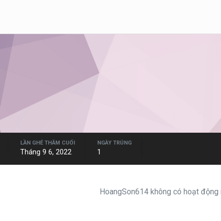
LẦN GHÉ THĂM CUỐI
NGÀY TRÚNG
Tháng 9 6, 2022
1
HoangSon614 không có hoạt động n