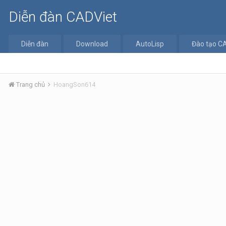
Diễn đàn CADViet
Diễn đàn
Download
AutoLisp
Đào tạo C
Trang chủ
HoangSon614