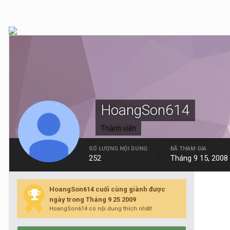
HoangSon614
Thành viên
SỐ LƯỢNG NỘI DUNG
ĐÃ THAM GIA
252
Tháng 9 15, 2008
HoangSon614 cuối cùng giành được
ngày trong Tháng 9 25 2009
HoangSon614 có nội dung thích nhất!