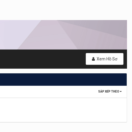
Xem Hồ Sơ
SẮP XẾP THEO