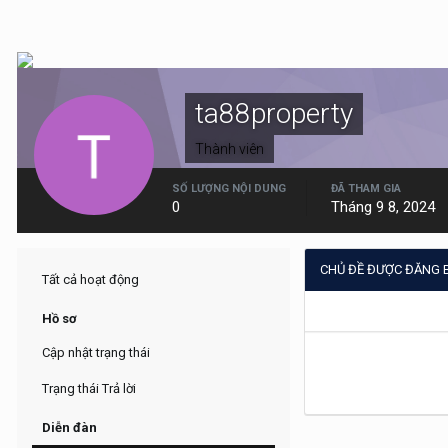
ta88property
Thành viên
SỐ LƯỢNG NỘI DUNG
ĐÃ THAM GIA
0
Tháng 9 8, 2024
CHỦ ĐỀ ĐƯỢC ĐĂNG B
Tất cả hoạt động
Hồ sơ
Cập nhật trạng thái
Trạng thái Trả lời
Diễn đàn