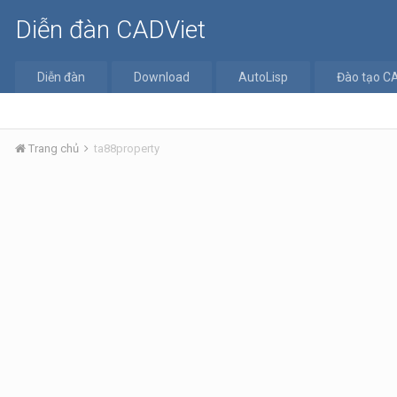
Diễn đàn CADViet
Diễn đàn
Download
AutoLisp
Đào tạo C
Trang chủ
ta88property