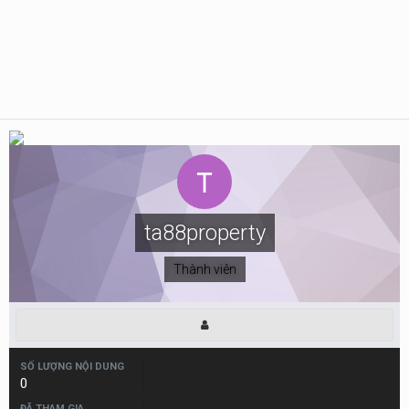
ta88property
Thành viên
SỐ LƯỢNG NỘI DUNG
0
ĐÃ THAM GIA