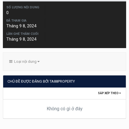
SỐ LƯỢNG NỘI DUNG
0
ĐÃ THAM GIA
Tháng 9 8, 2024
LẦN GHÉ THĂM CUỐI
Tháng 9 8, 2024
Loại nội dung
CHỦ ĐỀ ĐƯỢC ĐĂNG BỞI TA88PROPERTY
SẮP XẾP THEO
Không có gì ở đây