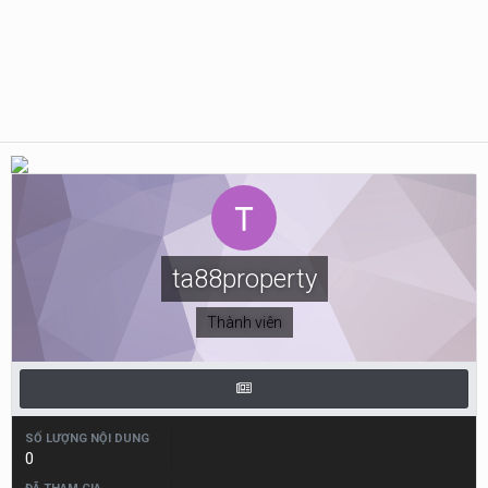
ta88property
Thành viên
SỐ LƯỢNG NỘI DUNG
0