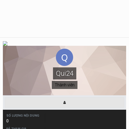
Qui24
Thành viên
SỐ LƯỢNG NỘI DUNG
0
ĐÃ THAM GIA