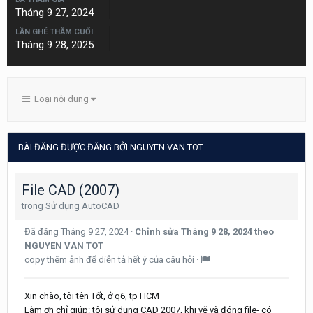
Tháng 9 27, 2024
LẦN GHÉ THĂM CUỐI
Tháng 9 28, 2025
Loại nội dung
BÀI ĐĂNG ĐƯỢC ĐĂNG BỞI NGUYEN VAN TOT
File CAD (2007)
trong
Sử dụng AutoCAD
Đã đăng
Tháng 9 27, 2024
·
Chỉnh sửa
Tháng 9 28, 2024
theo
NGUYEN VAN TOT
copy thêm ảnh để diễn tả hết ý của câu hỏi
·
Xin chào, tôi tên Tốt, ở q6, tp HCM
Làm ơn chỉ giúp: tôi sử dụng CAD 2007, khi vẽ và đóng file- có