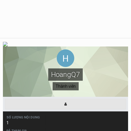
HoangQ7
Thành viên
SỐ LƯỢNG NỘI DUNG
1
ĐÃ THAM GIA