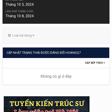
Tháng 10 3, 2024
LẦN GHÉ THĂM CUỐI
Tháng 10 8, 2024
Loại nội dung
CẬP NHẬT TRẠNG THÁI ĐƯỢC ĐĂNG BỞI HOANGQ7
SẮP XẾP THEO
Không có gì ở đây