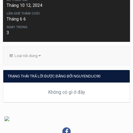
Tháng 10 12, 2024
LẦN GHÉ THĂM CUỐI
Tháng 6 6
NGÀY TRÚNG
3
Loại nội dung
TRẠNG THÁI TRẢ LỜI ĐƯỢC ĐĂNG BỞI NGUYENDUC90
Không có gì ở đây