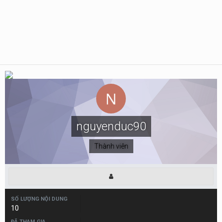
nguyenduc90
Thành viên
SỐ LƯỢNG NỘI DUNG
10
ĐÃ THAM GIA