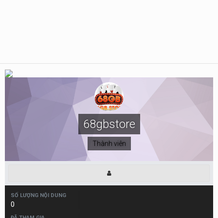
68gbstore
Thành viên
SỐ LƯỢNG NỘI DUNG
0
ĐÃ THAM GIA