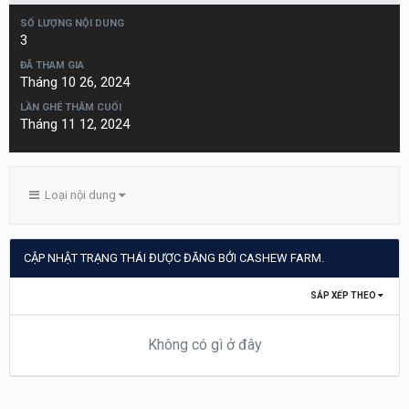
SỐ LƯỢNG NỘI DUNG
3
ĐÃ THAM GIA
Tháng 10 26, 2024
LẦN GHÉ THĂM CUỐI
Tháng 11 12, 2024
Loại nội dung
CẬP NHẬT TRẠNG THÁI ĐƯỢC ĐĂNG BỞI CASHEW FARM.
SẮP XẾP THEO
Không có gì ở đây