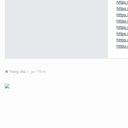
https:
https
https
https
https:
https
https:
https
Trang chủ
ga179bet