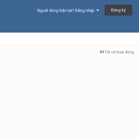
Đăng ký
Người dùng hiện tại? Đăng nhập
Tất cả hoạt động