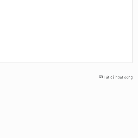
Tất cả hoạt động