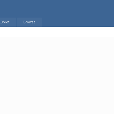
ADViet
Browse