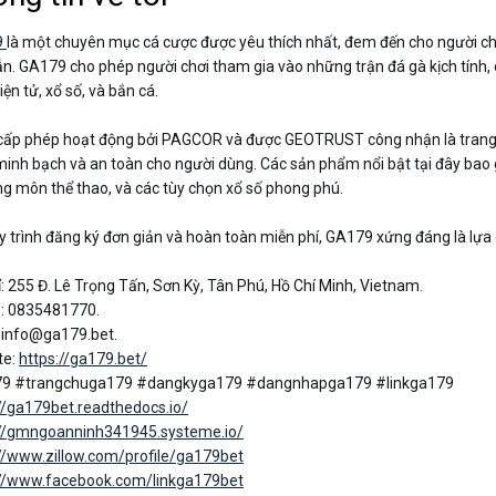
9
là một chuyên mục cá cược được yêu thích nhất, đem đến cho người chơ
n. GA179 cho phép người chơi tham gia vào những trận đá gà kịch tính,
iện tử, xổ số, và bắn cá.
cấp phép hoạt động bởi PAGCOR và được GEOTRUST công nhận là trang 
inh bạch và an toàn cho người dùng. Các sản phẩm nổi bật tại đây bao 
g môn thể thao, và các tùy chọn xổ số phong phú.
y trình đăng ký đơn giản và hoàn toàn miễn phí, GA179 xứng đáng là lựa
ỉ: 255 Đ. Lê Trọng Tấn, Sơn Kỳ, Tân Phú, Hồ Chí Minh, Vietnam.
: 0835481770.
 info@ga179.bet.
te:
https://ga179.bet/
9 #trangchuga179 #dangkyga179 #dangnhapga179 #linkga179
//ga179bet.readthedocs.io/
://gmngoanninh341945.systeme.io/
//www.zillow.com/profile/ga179bet
://www.facebook.com/linkga179bet