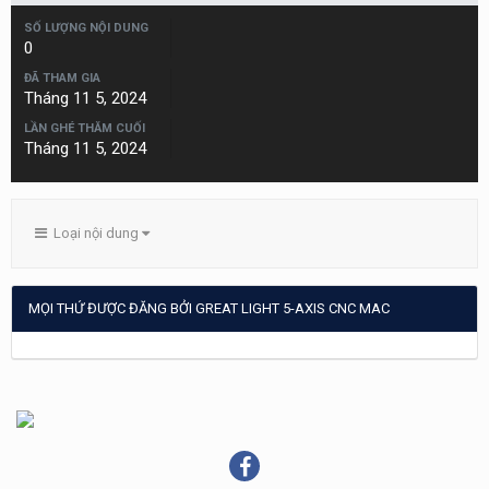
SỐ LƯỢNG NỘI DUNG
0
ĐÃ THAM GIA
Tháng 11 5, 2024
LẦN GHÉ THĂM CUỐI
Tháng 11 5, 2024
Loại nội dung
MỌI THỨ ĐƯỢC ĐĂNG BỞI GREAT LIGHT 5-AXIS CNC MAC