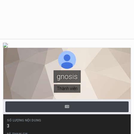
gnosis
Thành viên
SỐ LƯỢNG NỘI DUNG
3