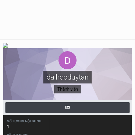
daihocduytan
Thành viên
SỐ LƯỢNG NỘI DUNG
1