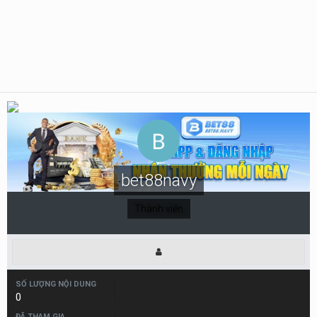
bet88navy
Thành viên
SỐ LƯỢNG NỘI DUNG
0
ĐÃ THAM GIA