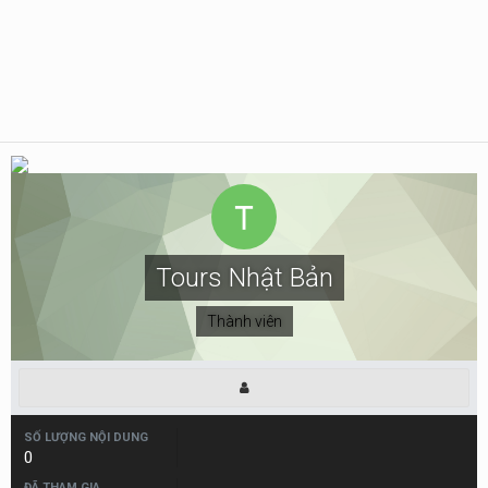
Tours Nhật Bản
Thành viên
SỐ LƯỢNG NỘI DUNG
0
ĐÃ THAM GIA