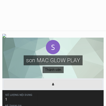
son MAC GLOW PLAY
Thành viên
SỐ LƯỢNG NỘI DUNG
1
ĐÃ THAM GIA