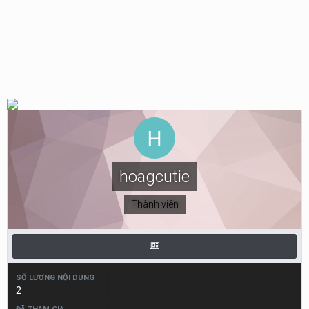
hoagcutie
Thành viên
SỐ LƯỢNG NỘI DUNG
2