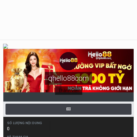
qhello88com
Thành viên
SỐ LƯỢNG NỘI DUNG
0