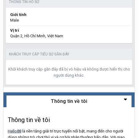
THÔNG TIN HỒ SƠ
Giới tính
Male
Vị trí
Quận 2, Hồ Chí Minh, Việt Nam
KHÁCH TRUY CẬP TIỂU SỬ GẦN ĐÂY
Khối khách truy cập gần đây đã bị vô hiệu và không được hiển thị cho
người dùng khác.
Thông tin về tôi
Thông tin về tôi
Hello88
là nền tảng giải trí trực tuyến nổi bật, mang đến cho người
dùng những trò chơi thú vị và cơ hội nhận thưởng hấp dẫn. Với giao