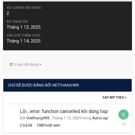
SỐ LƯỢNG NỘI DUNG
2
ĐÃ THAM GIA
Tháng 1 13, 2025
LẦN GHÉ THĂM CUỐI
Tháng 1 14, 2025
Loại nội dung
CHỦ ĐỀ ĐƯỢC ĐĂNG BỞI VIETTHANG999
SẮP XẾP THEO
Lỗi ; error: function cancelled khi dùng lisp
Bởi
Vietthang999
,
Tháng 1 13, 2025
trong
AutoLisp
Tháng
2
trả lời
1589
lượt xem
1
14,