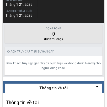
ĐÃ THAM GIA
Tháng 1 21, 2025
LẦN GHÉ THĂM CUỐI
Tháng 1 21, 2025
CỘNG ĐỒNG
0
(bình thường)
KHÁCH TRUY CẬP TIỂU SỬ GẦN ĐÂY
Khối khách truy cập gần đây đã bị vô hiệu và không được hiển thị cho
người dùng khác.
Thông tin về tôi
Thông tin về tôi