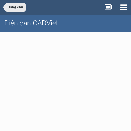
Trang chủ
Diễn đàn CADViet