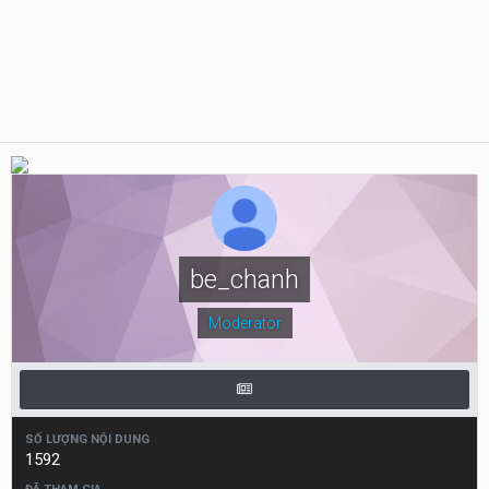
be_chanh
Moderator
SỐ LƯỢNG NỘI DUNG
1592