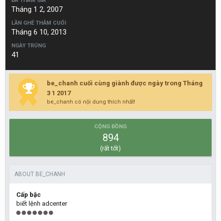
ĐÃ THAM GIA
Tháng 1 2, 2007
LẦN GHÉ THĂM CUỐI
Tháng 6 10, 2013
NGÀY TRÚNG
41
be_chanh cuối cùng giành được ngày trong Tháng
3 1 2017
be_chanh có nội dung thích nhất!
CỘNG ĐỒNG
894
(rất tốt)
ABOUT BE_CHANH
Cấp bậc
biết lệnh adcenter