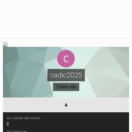
cadic2025
Thành viên
SỐ LƯỢNG NỘI DUNG
2
ĐÃ THAM GIA