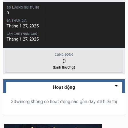
SỐ LƯỢNG NỘI DUNG
0
ĐÃ THAM GIA
Tháng 1 27, 2025
LẦN GHÉ THĂM CUỐI
Tháng 1 27, 2025
CỘNG ĐỒNG
0
(bình thường)
Hoạt động
33winorg không có hoạt động nào gần đây để hiển thị