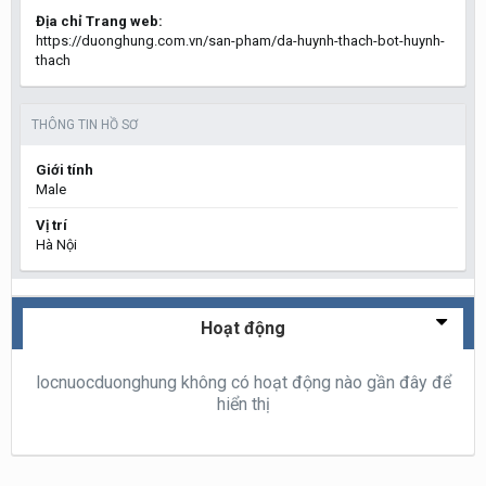
Địa chỉ Trang web:
https://duonghung.com.vn/san-pham/da-huynh-thach-bot-huynh-
thach
THÔNG TIN HỒ SƠ
Giới tính
Male
Vị trí
Hà Nội
Hoạt động
locnuocduonghung không có hoạt động nào gần đây để
hiển thị