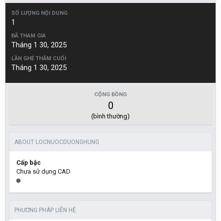
SỐ LƯỢNG NỘI DUNG
1
ĐÃ THAM GIA
Tháng 1 30, 2025
LẦN GHÉ THĂM CUỐI
Tháng 1 30, 2025
CỘNG ĐỒNG
0
(bình thường)
ABOUT LOCNUOCDUONGHUNG
Cấp bậc
Chưa sử dụng CAD
PHƯƠNG PHÁP LIÊN HỆ