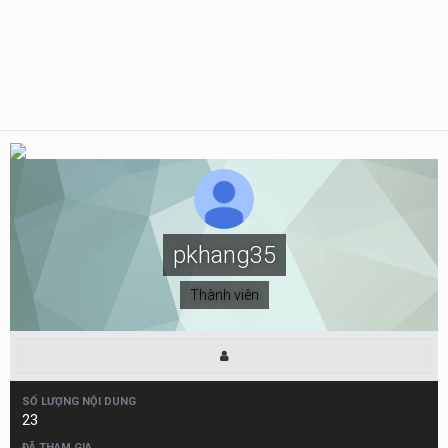
pkhang35
Thành viên
SỐ LƯỢNG NỘI DUNG
23
ĐÃ THAM GIA