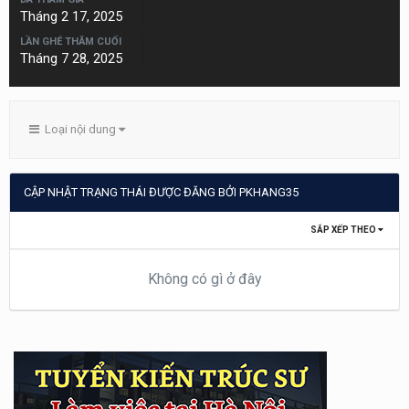
Tháng 2 17, 2025
LẦN GHÉ THĂM CUỐI
Tháng 7 28, 2025
Loại nội dung
CẬP NHẬT TRẠNG THÁI ĐƯỢC ĐĂNG BỞI PKHANG35
SẮP XẾP THEO
Không có gì ở đây