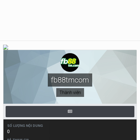
fb88tmcom
Thành viên
SỐ LƯỢNG NỘI DUNG
0