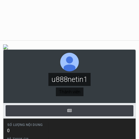
u888netin1
Thành viên
SỐ LƯỢNG NỘI DUNG
0