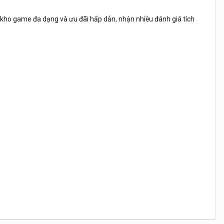
i kho game đa dạng và ưu đãi hấp dẫn, nhận nhiều đánh giá tích