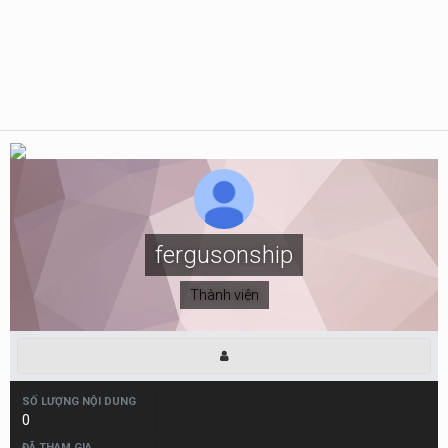
fergusonship
Thành viên
SỐ LƯỢNG NỘI DUNG
0
ĐÃ THAM GIA