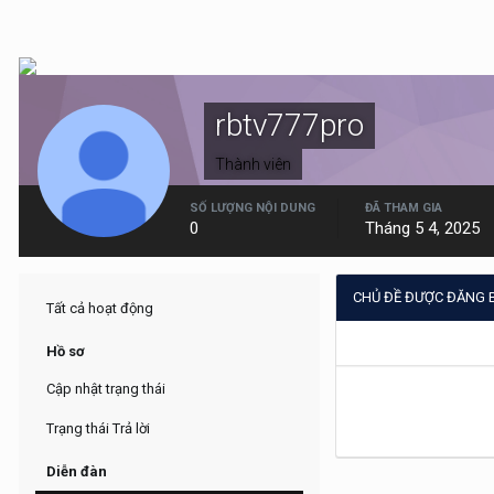
rbtv777pro
Thành viên
SỐ LƯỢNG NỘI DUNG
ĐÃ THAM GIA
0
Tháng 5 4, 2025
CHỦ ĐỀ ĐƯỢC ĐĂNG 
Tất cả hoạt động
Hồ sơ
Cập nhật trạng thái
Trạng thái Trả lời
Diễn đàn