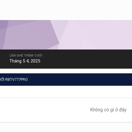
LẦN GHÉ THĂM CUỐI
Tháng 5 4, 2025
BỞI RBTV777PRO
Không có gì ở đây