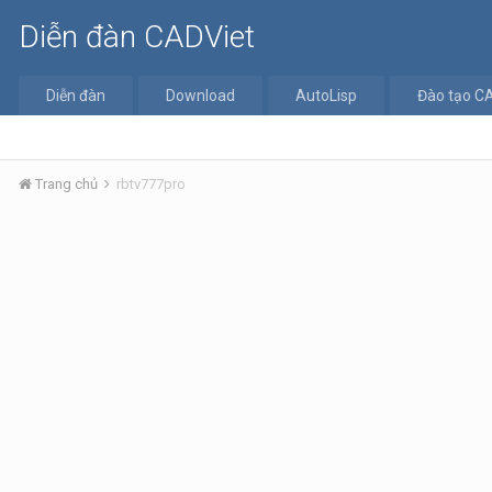
Diễn đàn CADViet
Diễn đàn
Download
AutoLisp
Đào tạo C
Trang chủ
rbtv777pro