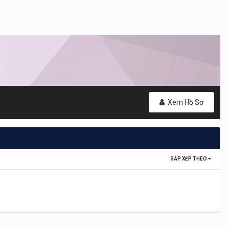
Xem Hồ Sơ
SẮP XẾP THEO